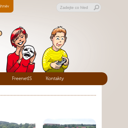
ihněv
FreenetIS
Kontakty