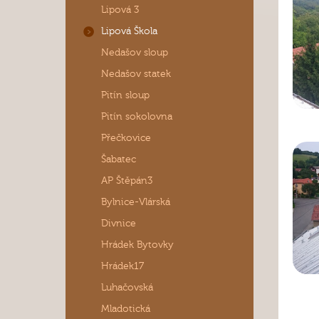
Lipová 3
Lipová Škola
Nedašov sloup
Nedašov statek
Pitín sloup
Pitín sokolovna
Přečkovice
Šabatec
AP Štěpán3
Bylnice-Vlárská
Divnice
Hrádek Bytovky
Hrádek17
Luhačovská
Mladotická