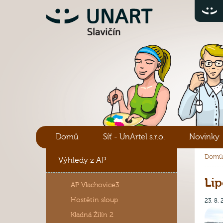
Domů
Síť - UnArtel s.r.o.
Novinky
Domů
Výhledy z AP
Lip
AP Vlachovice3
Hostětín sloup
23. 8.
Kladná Žilín 2