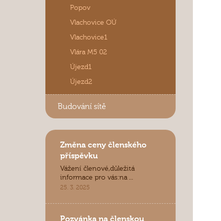
Popov
Vlachovice OÚ
Vlachovice1
Vlára M5 02
Újezd1
Újezd2
Budování sítě
Změna ceny členského
příspěvku
Vážení členové,důležitá
informace pro vás:na ...
25. 3. 2025
Pozvánka na členskou