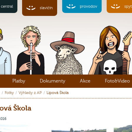
central
provodov
spyt
slavičín
Platby
Dokumenty
Akce
Foto&Video
Fotky
Výhledy z AP
Lipová Škola
ová Škola
 2016