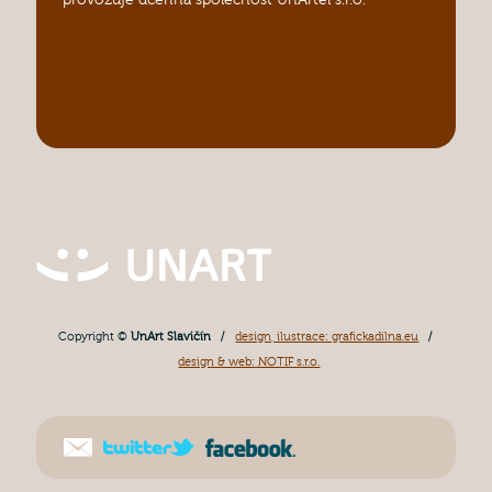
provozuje dceřiná
společnost UnArtel s.r.o
.
Copyright ©
UnArt Slavičín
/
design, ilustrace: grafickadilna.eu
/
design & web: NOTIF s.r.o.