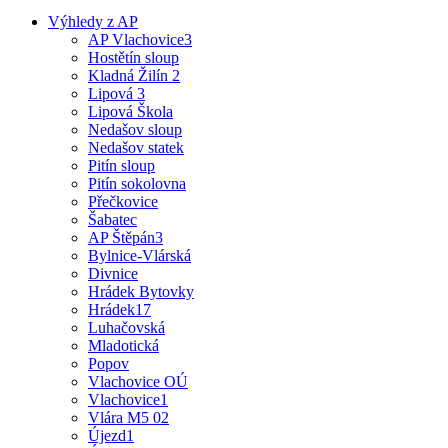
Výhledy z AP
AP Vlachovice3
Hostětín sloup
Kladná Žilín 2
Lipová 3
Lipová Škola
Nedašov sloup
Nedašov statek
Pitín sloup
Pitín sokolovna
Přečkovice
Šabatec
AP Štěpán3
Bylnice-Vlárská
Divnice
Hrádek Bytovky
Hrádek17
Luhačovská
Mladotická
Popov
Vlachovice OÚ
Vlachovice1
Vlára M5 02
Újezd1