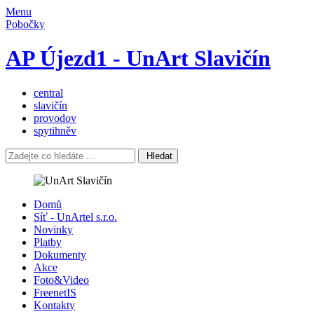
Menu
Pobočky
AP Újezd1 - UnArt Slavičín
central
slavičín
provodov
spytihněv
Hledat
Domů
Síť - UnArtel s.r.o.
Novinky
Platby
Dokumenty
Akce
Foto&Video
FreenetIS
Kontakty