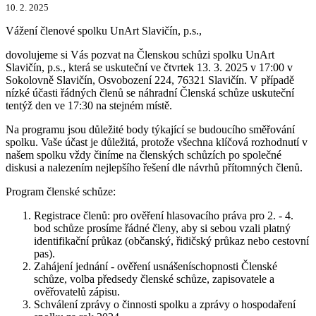
10. 2. 2025
Vážení členové spolku UnArt Slavičín, p.s.,
dovolujeme si Vás pozvat na Členskou schůzi spolku UnArt
Slavičín, p.s., která se uskuteční ve čtvrtek 13. 3. 2025 v 17:00 v
Sokolovně Slavičín, Osvobození 224, 76321 Slavičín. V případě
nízké účasti řádných členů se náhradní Členská schůze uskuteční
tentýž den ve 17:30 na stejném místě.
Na programu jsou důležité body týkající se budoucího směřování
spolku. Vaše účast je důležitá, protože všechna klíčová rozhodnutí v
našem spolku vždy činíme na členských schůzích po společné
diskusi a nalezením nejlepšího řešení dle návrhů přítomných členů.
Program členské schůze:
Registrace členů: pro ověření hlasovacího práva pro 2. - 4.
bod schůze prosíme řádné členy, aby si sebou vzali platný
identifikační průkaz (občanský, řidičský průkaz nebo cestovní
pas).
Zahájení jednání - ověření usnášeníschopnosti Členské
schůze, volba předsedy členské schůze, zapisovatele a
ověřovatelů zápisu.
Schválení zprávy o činnosti spolku a zprávy o hospodaření