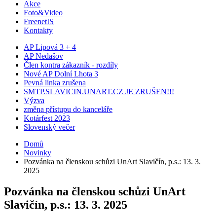
Akce
Foto&Video
FreenetIS
Kontakty
AP Lipová 3 + 4
AP Nedašov
Člen kontra zákazník - rozdíly
Nové AP Dolní Lhota 3
Pevná linka zrušena
SMTP.SLAVICIN.UNART.CZ JE ZRUŠEN!!!
Výzva
změna přístupu do kanceláře
Kotárfest 2023
Slovenský večer
Domů
Novinky
Pozvánka na členskou schůzi UnArt Slavičín, p.s.: 13. 3.
2025
Pozvánka na členskou schůzi UnArt
Slavičín, p.s.: 13. 3. 2025