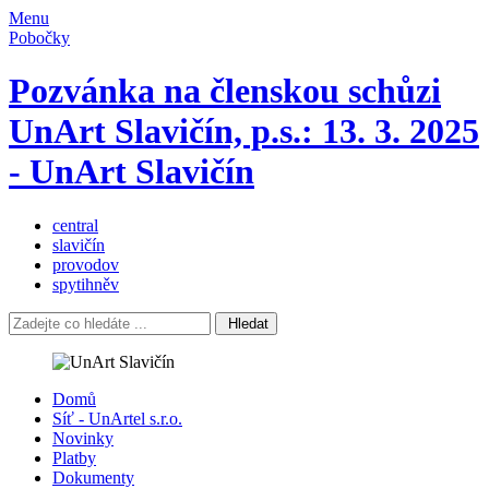
Menu
Pobočky
Pozvánka na členskou schůzi
UnArt Slavičín, p.s.: 13. 3. 2025
- UnArt Slavičín
central
slavičín
provodov
spytihněv
Hledat
Domů
Síť - UnArtel s.r.o.
Novinky
Platby
Dokumenty