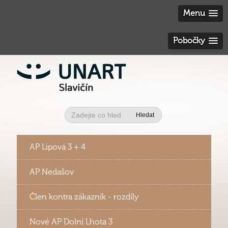
Menu
Pobočky
Hledat
AP Lipová 3 + 4
AP Nedašov
Člen kontra zákazník - rozdíly
Nové AP Dolní Lhota 3