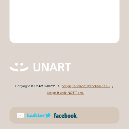
Copyright ©
UnArt Slavičín
/
design, ilustrace: grafickadilna.eu
/
design & web: NOTIF s.r.o.