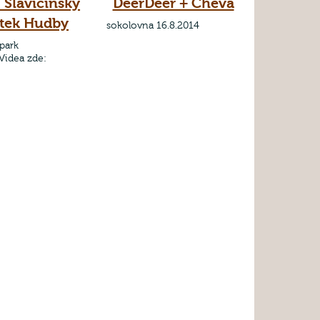
 Slavičínský
DeerDeer + Cheva
tek Hudby
sokolovna 16.8.2014
park
Videa zde: