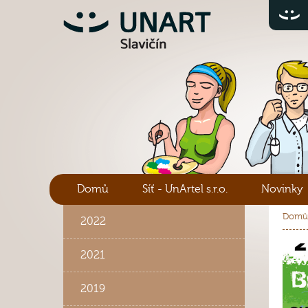
Domů
Síť - UnArtel s.r.o.
Novinky
Domů
2022
2021
2019