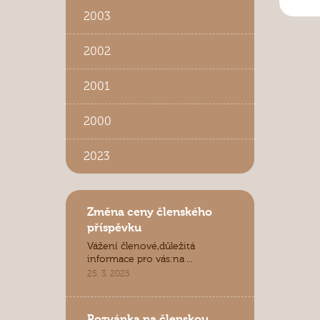
2003
2002
2001
2000
2023
Změna ceny členského
příspěvku
Vážení členové,důležitá
informace pro vás:na ...
25. 3. 2025
Pozvánka na členskou