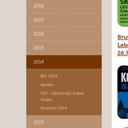
2018
2017
2016
Bru
Leb
2015
26.
2014
BPL 2014
Apráles
SSH - Slavičínský Svátek
Hudby
Kotárfest 2014
2013