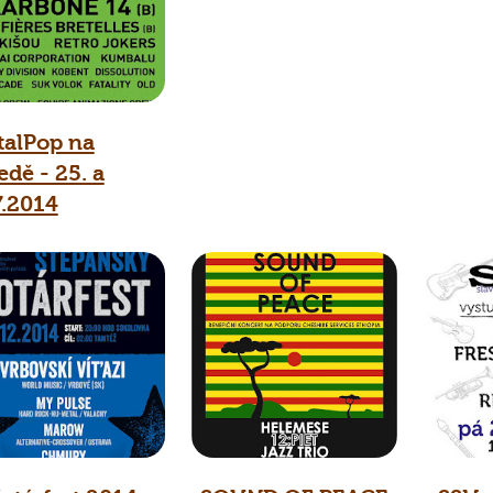
talPop na
edě - 25. a
7.2014