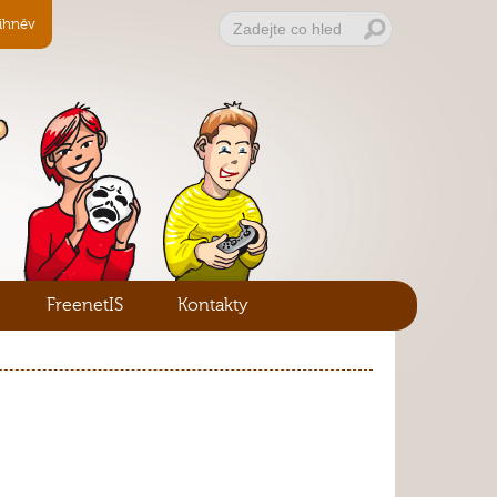
ihněv
FreenetIS
Kontakty