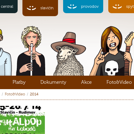
central
provodov
spyt
slavičín
Platby
Dokumenty
Akce
Foto&Video
Foto&Video
2014