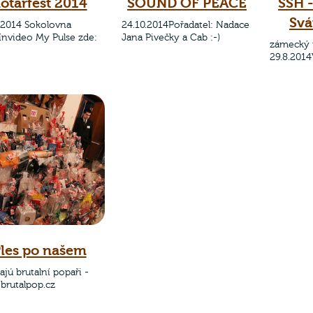
otárfest 2014
SOUND OF PEACE
SSH -
Svá
.2014 Sokolovna
24.10.2014Pořadatel: Nadace
čínvideo My Pulse zde:
Jana Pivečky a Cab :-)
zámecký 
29.8.2014
les po našem
ajú brutalní popaři -
brutalpop.cz