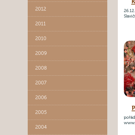
K
2012
26.12
Slavi
2011
2010
2009
2008
2007
2006
P
2005
pořád
www.
2004