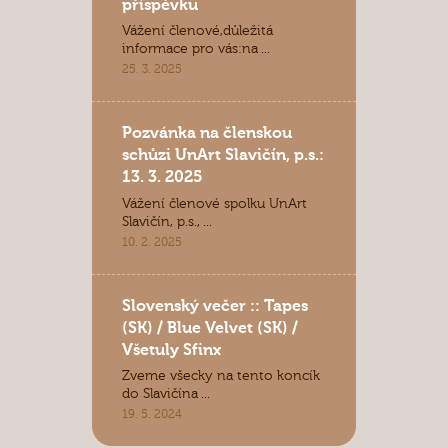
příspěvku
Vážení členové,důležitá
informace pro vás:na ...
25. 3. 2025
Pozvánka na členskou
schůzi UnArt Slavičín, p.s.:
13. 3. 2025
Vážení členové spolku UnArt
Slavičín, p.s., ...
10. 2. 2025
Slovenský večer :: Tapes
(SK) / Blue Velvet (SK) /
Všetuly Sfinx
Zveme všecky na tento koncík
do Slavičína ...
19. 5. 2024