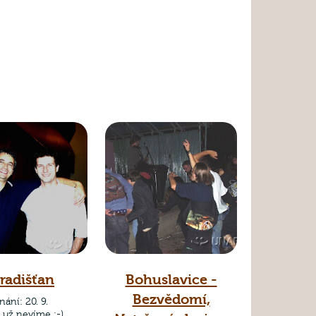
radišťan
Bohuslavice -
Bezvědomí,
ání: 20. 9.
 už nevíme :-)