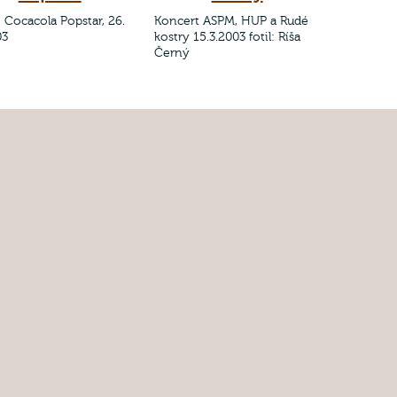
e Cocacola Popstar, 26.
Koncert ASPM, HUP a Rudé
03
kostry 15.3.2003 fotil: Ríša
Černý