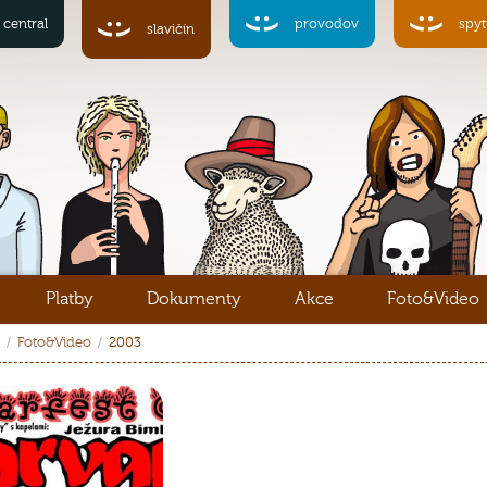
central
provodov
spyt
slavičín
Platby
Dokumenty
Akce
Foto&Video
Foto&Video
2003