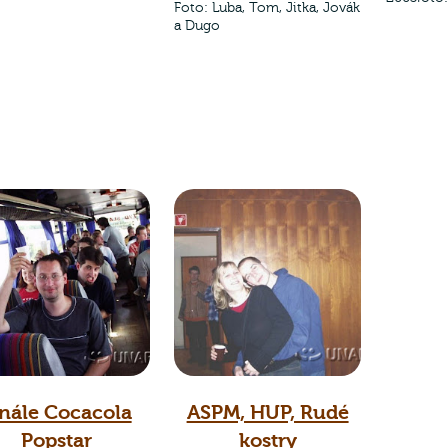
Foto: Luba, Tom, Jitka, Jovák
a Dugo
inále Cocacola
ASPM, HUP, Rudé
Popstar
kostry