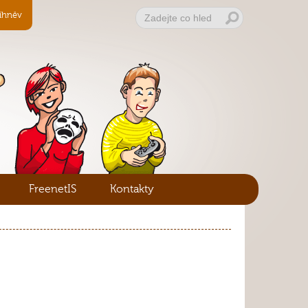
ihněv
FreenetIS
Kontakty