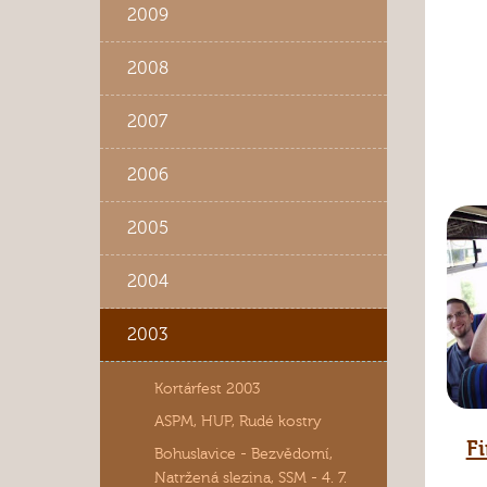
2009
2008
2007
2006
2005
2004
2003
Kortárfest 2003
ASPM, HUP, Rudé kostry
F
Bohuslavice - Bezvědomí,
Natržená slezina, SSM - 4. 7.