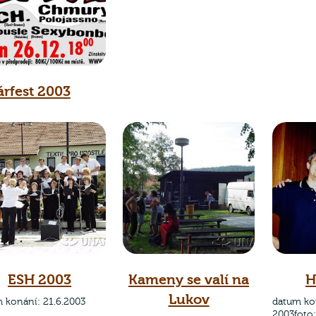
árfest 2003
ESH 2003
Kameny se valí na
H
Lukov
 konání: 21.6.2003
datum kon
2003foto: