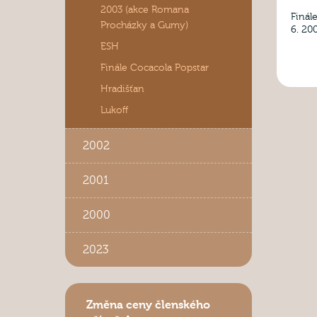
2003 (akce Romana
Finál
Procházky a Gumy)
6. 20
ESH
Finále Cocacola Popstar
Hradišťan
Lukoff
2002
2001
2000
2023
Změna ceny členského