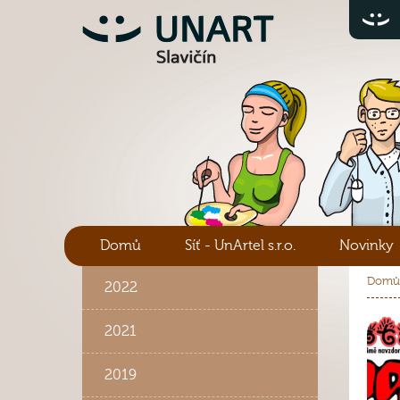
Domů
Síť - UnArtel s.r.o.
Novinky
Domů
2022
2021
2019