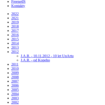
FreenetIS
Kontakty
2022
2021
2019
2018
2017
2016
2015
2014
2013
2012
J.A.R. - 10.11.2012 - 10 let UnArtu
J.A.R. - od Kopeho
2011
2010
2009
2008
2007
2006
2005
2004
2003
2002