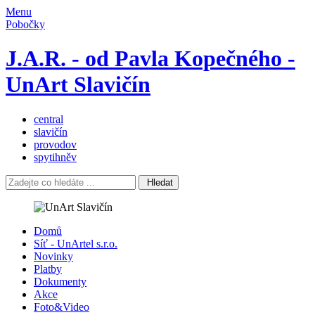
Menu
Pobočky
J.A.R. - od Pavla Kopečného -
UnArt Slavičín
central
slavičín
provodov
spytihněv
Hledat
Domů
Síť - UnArtel s.r.o.
Novinky
Platby
Dokumenty
Akce
Foto&Video