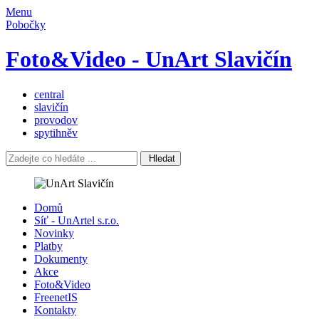
Menu
Pobočky
Foto&Video - UnArt Slavičín
central
slavičín
provodov
spytihněv
Hledat
Domů
Síť - UnArtel s.r.o.
Novinky
Platby
Dokumenty
Akce
Foto&Video
FreenetIS
Kontakty