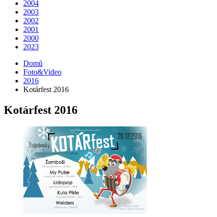
2004
2003
2002
2001
2000
2023
Domů
Foto&Video
2016
Kotárfest 2016
Kotárfest 2016