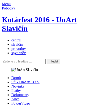
Menu
Pobočky
Kotárfest 2016 - UnArt
Slavičín
central
slavičín
provodov
spytihněv
Hledat
Domů
Síť - UnArtel s.r.o.
Novinky
Platby
Dokumenty
Akce
Foto&Video