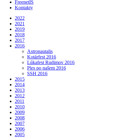
FreenetIS
Kontakty
2022
2021
2019
2018
2017
2016
Astronautalis
Kotárfest 2016
Lúkafest Rudimov 2016
Ples po našem 2016
SSH 2016
2015
2014
2013
2012
2011
2010
2009
2008
2007
2006
2005