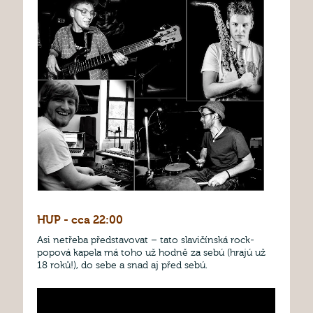
HUP - cca 22:00
Asi netřeba představovat – tato slavičínská rock-
popová kapela má toho už hodně za sebú (hrajú už
18 roků!), do sebe a snad aj před sebú.