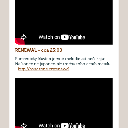
RENEWAL - cca 23:00
Romantický klavír a jemné melodie asi nečekajte.
Na konec né japonec, ale trochu toho death metalu
-
http://bandzone.cz/renewal