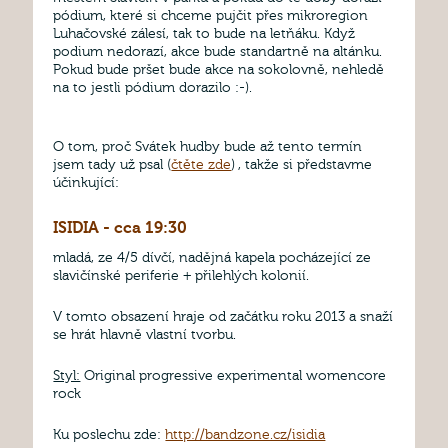
pódium, které si chceme pujčit přes mikroregion
Luhačovské zálesí, tak to bude na letňáku. Když
podium nedorazí, akce bude standartně na altánku.
Pokud bude pršet bude akce na sokolovně, nehledě
na to jestli pódium dorazilo :-).
O tom, proč Svátek hudby bude až tento termín
jsem tady už psal (
čtěte zde
) , takže si představme
účinkující:
ISIDIA - cca 19:30
mladá, ze 4/5 dívčí, nadějná kapela pocházející ze
slavičínské periferie + přilehlých kolonií.
V tomto obsazení hraje od začátku roku 2013 a snaží
se hrát hlavně vlastní tvorbu.
Styl:
Original progressive experimental womencore
rock
Ku poslechu zde:
http://bandzone.cz/isidia