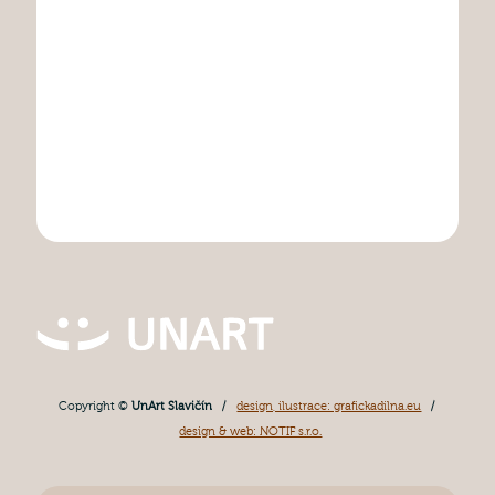
Copyright ©
UnArt Slavičín
/
design, ilustrace: grafickadilna.eu
/
design & web: NOTIF s.r.o.