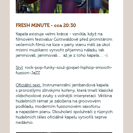
FRESH MINUTE - cca 20:30
Kapela existuje velmi krátce - vznikla, když na
filmovém festivaluv Gottwaldově před promítáním
večerních filmů na lúce v party stanu měli za úkol
místní muzikanti vytvořit příjemnú náladu, tak
jammovali, jammovali… až je z toho kapela… :-).
Styl
: rock-pop-funky-soul-gospel-hiphop-smooth-
fussion-JaZZ
Oficiální text:
Instrumentální jambandová kapela
s prorostlými zlínskými kořeny, která tmelí klasické
oldschoolové zvuky s volnější interpretací. Většina
hudebních témat je založena na groovovém
podkladu, moderním fussionovém saxofonu
a najazzlém pianu. Dlouholetí spoluhráči z různých
hudebních těles oficiálně kapelu vytvořili teprve
nedávno.